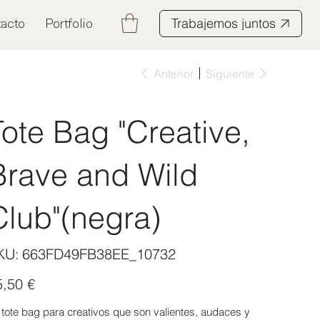
Trabajemos juntos
acto
Portfolio
Anterior
Siguiente
Tote Bag "Creative,
Brave and Wild
Club"(negra)
SKU
KU:
663FD49FB38EE_10732
663FD49FB38EE_10732
io
5,50 €
 tote bag para creativos que son valientes, audaces y