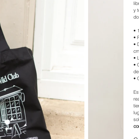
li
y 
do
• 
• 
• 
cm
• 
• 
de
• 
Es
re
ti
lu
so
co