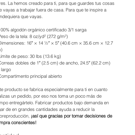
bres. La hemos creado para ti, para que guardes tus cosas
te vayas a trabajar fuera de casa. Para que te inspire a
ndequiera que vayas.
100% algodón orgánico certificado 3/1 sarga
Peso de la tela: 8 oz/yd² (272 g/m²)
Dimensiones: 16″ × 14 ½″ × 5″ (40.6 cm × 35.6 cm × 12.7
)
Límite de peso: 30 lbs (13.6 kg)
Correas dobles de 1″ (2.5 cm) de ancho, 24.5″ (62.2 cm)
 largo
Compartimento principal abierto
te producto se fabrica especialmente para ti en cuanto
alizas un pedido, por eso nos toma un poco más de
empo entregártelo. Fabricar productos bajo demanda en
gar de en grandes cantidades ayuda a reducir la
breproducción,
¡así que gracias por tomar decisiones de
mpra conscientes!