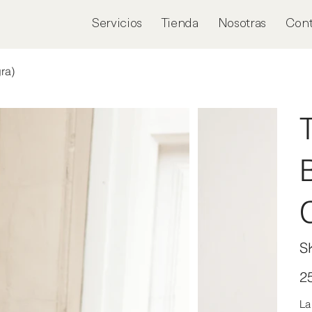
Servicios
Tienda
Nosotras
Cont
ra)
S
Prec
2
La