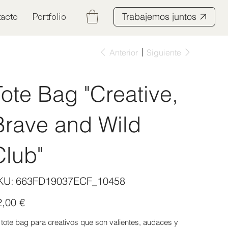
Trabajemos juntos
acto
Portfolio
Anterior
Siguiente
Tote Bag "Creative,
Brave and Wild
Club"
SKU
KU:
663FD19037ECF_10458
663FD19037ECF_10458
io
2,00 €
 tote bag para creativos que son valientes, audaces y