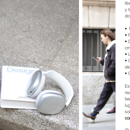
li
y 
do
• 
• 
• 
cm
• 
• 
de
• 
Es
re
ti
lu
so
co