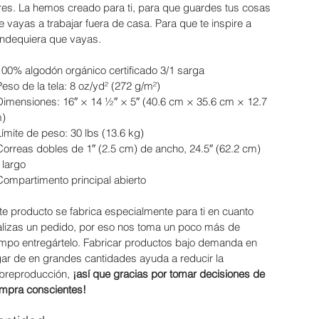
bres. La hemos creado para ti, para que guardes tus cosas
te vayas a trabajar fuera de casa. Para que te inspire a
ndequiera que vayas.
100% algodón orgánico certificado 3/1 sarga
Peso de la tela: 8 oz/yd² (272 g/m²)
Dimensiones: 16″ × 14 ½″ × 5″ (40.6 cm × 35.6 cm × 12.7
)
Límite de peso: 30 lbs (13.6 kg)
Correas dobles de 1″ (2.5 cm) de ancho, 24.5″ (62.2 cm)
 largo
Compartimento principal abierto
te producto se fabrica especialmente para ti en cuanto
alizas un pedido, por eso nos toma un poco más de
empo entregártelo. Fabricar productos bajo demanda en
gar de en grandes cantidades ayuda a reducir la
breproducción,
¡así que gracias por tomar decisiones de
mpra conscientes!